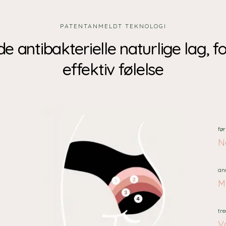
PATENTANMELDT TEKNOLOGI
de antibakterielle naturlige lag, f
effektiv følelse
før
Na
an
M
tre
V