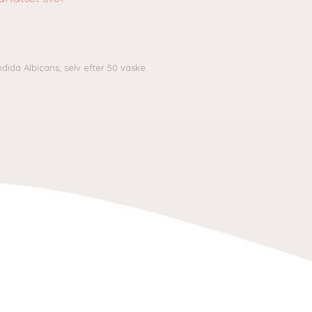
ida Albicans, selv efter 50 vaske.