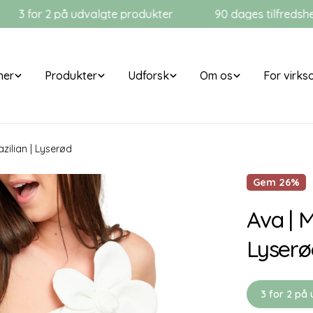
 2 på udvalgte produkter
90 dages tilfredshedsgarant
ner
Produkter
Udforsk
Om os
For virk
azilian | Lyserød
Gem
26%
Ava | M
Lyserø
3 for 2 på