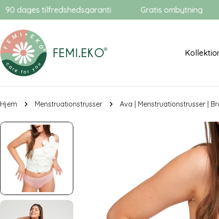
Gå
s tilfredshedsgaranti
Gratis ombytning
3 for
til
indhold
Kollektio
Hjem
Menstruationstrusser
Ava | Menstruationstrusser | Br
Gå
til
produktinformation