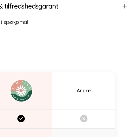
& tilfredshedsgaranti
 et spørgsmål
Andre