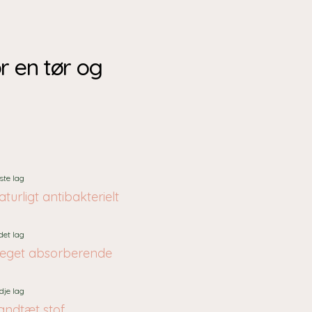
or en tør og
ste lag
turligt antibakterielt
det lag
eget absorberende
dje lag
andtæt stof