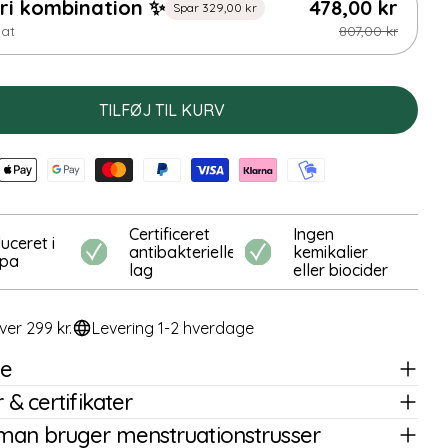
ri kombination ✨
478,00 kr
Spar 329,00 kr
at
807,00 kr
TILFØJ TIL KURV
Certificeret
Ingen
uceret i
antibakterielle
kemikalier
opa
lag
eller biocider
ver 299 kr.
Levering 1-2 hverdage
se
 & certifikater
man bruger menstruationstrusser