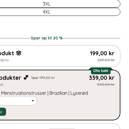
3XL
tilgængelig
ikke
eller
Dit
4XL
tilgængelig
ikke
navn
tilgængelig
Din
email
Spar op til 20 %
Del dette produkt
Din
telefon
Kopi
odukt 🌸
199,00 kr
Del
Din
dpris
269,00 kr
Del
Del
Fastgør
besked
på
på
på
Ofte købt
facebook
X
Pinterest
odukter 💕
339,00 kr
Spar 199,00 kr
at
538,00 kr
Felterne markeret med * er obligatoriske.
| Menstruationstrusser | Brazilian | Lyserød
Send spørgsmål
lg