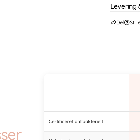
Levering 
Del
Stil
Certificeret antibakterielt
sser