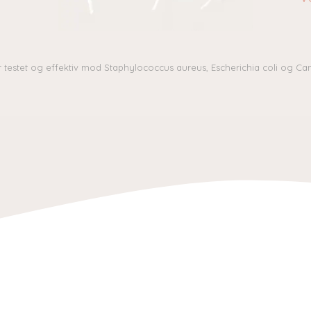
 testet og effektiv mod Staphylococcus aureus, Escherichia coli og Cand