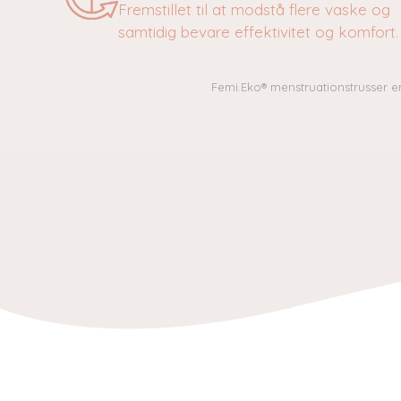
Fremstillet til at modstå flere vaske og
samtidig bevare effektivitet og komfort.
Femi.Eko® menstruationstrusser er