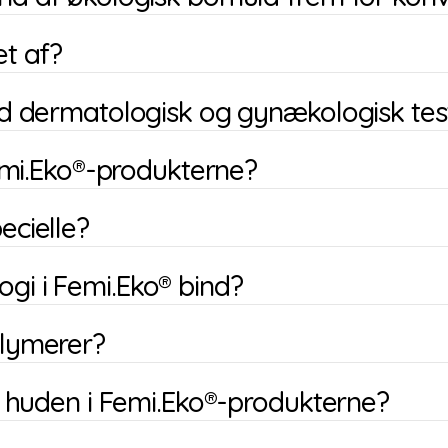
et af?
nd dermatologisk og gynækologisk tes
Femi.Eko®-produkterne?
ecielle?
gi i Femi.Eko® bind?
olymerer?
d huden i Femi.Eko®-produkterne?