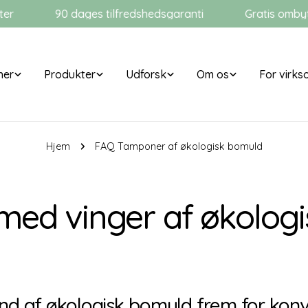
90 dages tilfredshedsgaranti
Gratis ombytni
ner
Produkter
Udforsk
Om os
For virk
Hjem
FAQ Tamponer af økologisk bomuld
med vinger af økolog
nd af økologisk bomuld frem for konv