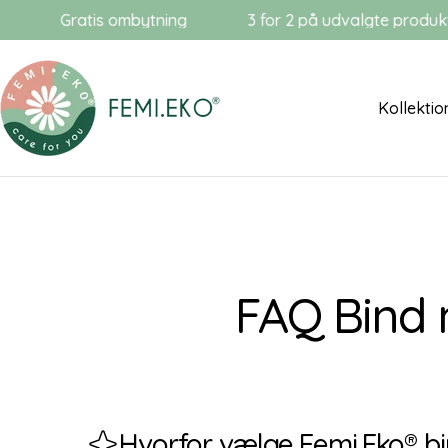
Gå
Gratis ombytning
3 for 2 på udvalgte produkter
til
indhold
Kollektio
FAQ Bind 
Hvorfor vælge Femi.Eko® bi