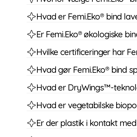
Hvad er Femi.Eko® bind lav
Er Femi.Eko® økologiske bi
Hvilke certificeringer har 
Hvad gør Femi.Eko® bind sp
Hvad er DryWings™-teknolo
Hvad er vegetabilske biop
Er der plastik i kontakt me