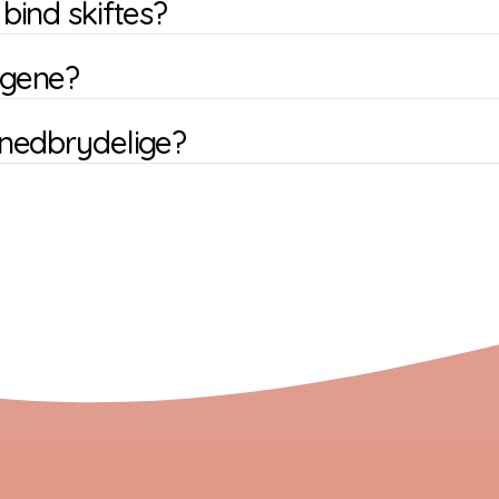
bind skiftes?
rgene?
 nedbrydelige?