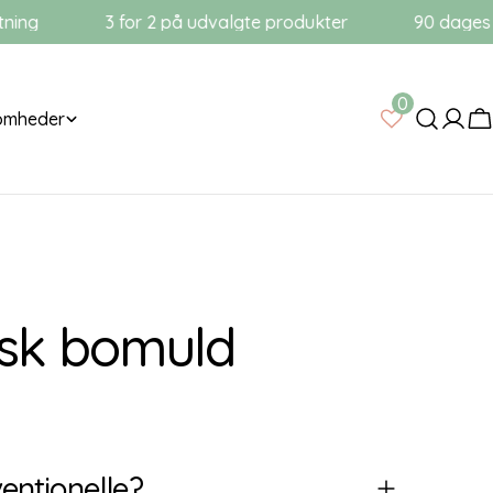
ng
3 for 2 på udvalgte produkter
90 dages til
0
somheder
Log
V
på
isk bomuld
entionelle?