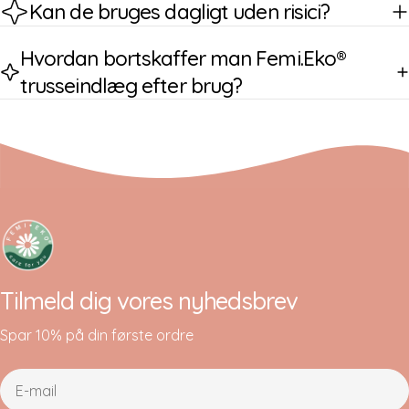
Kan de bruges dagligt uden risici?
Hvordan bortskaffer man Femi.Eko®
trusseindlæg efter brug?
Tilmeld dig vores nyhedsbrev
Spar 10% på din første ordre
E-
mail