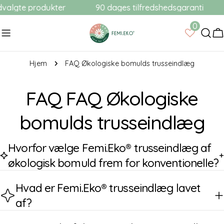
Gå
valgte produkter
90 dages tilfredshedsgaranti
til
0
indhold
V
Hjem
FAQ Økologiske bomulds trusseindlæg
FAQ FAQ Økologiske
bomulds trusseindlæg
Hvorfor vælge Femi.Eko® trusseindlæg af
økologisk bomuld frem for konventionelle?
Hvad er Femi.Eko® trusseindlæg lavet
af?