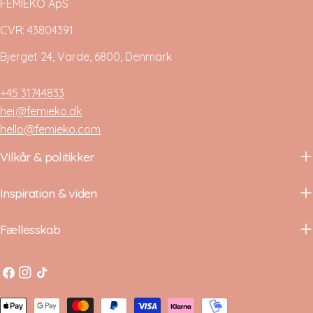
FEMIEKO ApS
CVR: 43804391
Bjerget 24, Varde, 6800, Denmark
+45 31744833
hej@femieko.dk
hello@femieko.com
Vilkår & politikker
Inspiration & viden
Fællesskab
Facebook
Instagram
TikTok
Betalingsmetoder