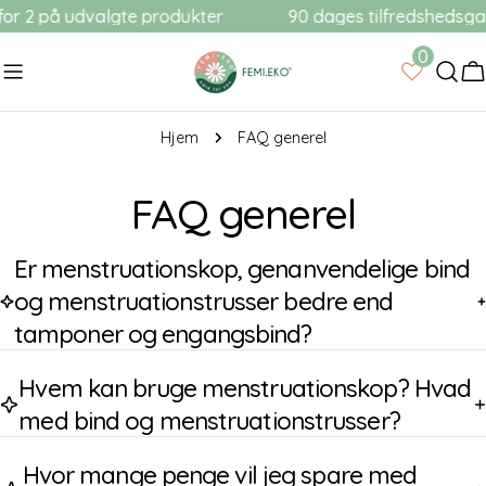
Gå
or 2 på udvalgte produkter
90 dages tilfredshedsgar
til
0
indhold
V
Hjem
FAQ generel
FAQ generel
Er menstruationskop, genanvendelige bind
og menstruationstrusser bedre end
tamponer og engangsbind?
Hvem kan bruge menstruationskop? Hvad
med bind og menstruationstrusser?
Hvor mange penge vil jeg spare med