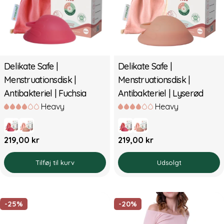
Delikate Safe |
Delikate Safe |
Menstruationsdisk |
Menstruationsdisk |
Antibakteriel | Fuchsia
Antibakteriel | Lyserød
Heavy
Heavy
Normal
Normal
219,00 kr
219,00 kr
pris
pris
Tilføj til kurv
Udsolgt
-25%
-20%