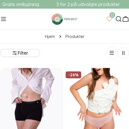
Gå
tis ombytning
3 for 2 på udvalgte produkter
til
0
indhold
V
Hjem
Produkter
Filter
-26%