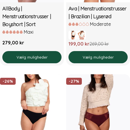
AllBody |
Ava | Menstruationstrusser
Menstruationstrusser |
| Brazilian | Lyserød
Boyshort | Sort
Moderate
Maxi
Normal
279,00 kr
199,00 kr
269,00 kr
Udsalgspris
Normal
pris
pris
Vælg muligheder
Vælg muligheder
-26%
-27%