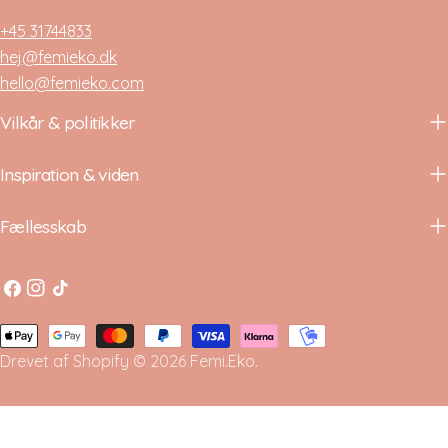
+45 31744833
hej@femieko.dk
hello@femieko.com
Vilkår & politikker
Inspiration & viden
Fællesskab
Facebook
Instagram
TikTok
Betalingsmetoder
Drevet af Shopify
© 2026
Femi.Eko
.