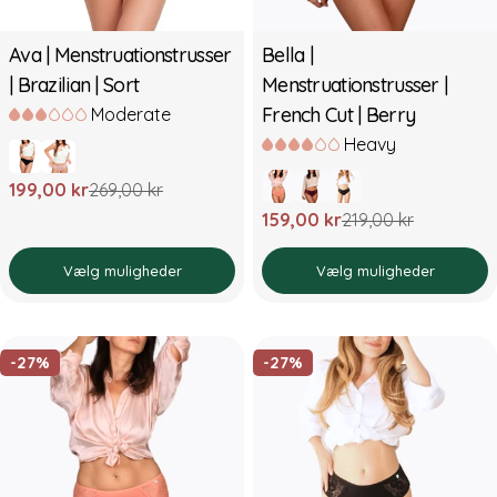
Ava | Menstruationstrusser
Bella |
| Brazilian | Sort
Menstruationstrusser |
French Cut | Berry
Moderate
Heavy
199,00 kr
269,00 kr
Udsalgspris
Normal
159,00 kr
219,00 kr
pris
Udsalgspris
Normal
pris
Vælg muligheder
Vælg muligheder
-27%
-27%