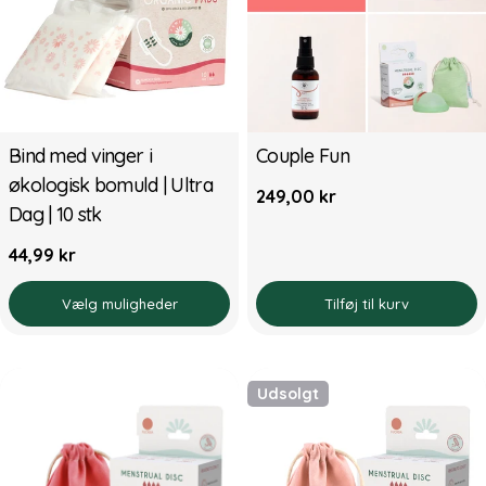
Bind med vinger i
Couple Fun
økologisk bomuld | Ultra
Normal
249,00 kr
Dag | 10 stk
pris
Normal
44,99 kr
pris
Vælg muligheder
Tilføj til kurv
Udsolgt