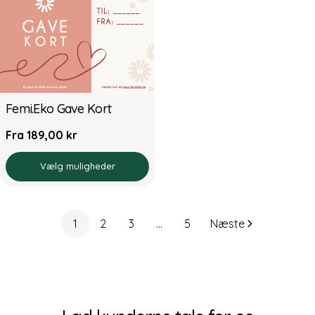
Femi.Eko Gave Kort
Normal
Fra 189,00 kr
pris
Vælg muligheder
1
2
3
…
5
Næste