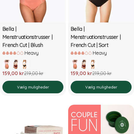
Bella |
Bella |
Menstruationstrusser |
Menstruationstrusser |
French Cut | Blush
French Cut | Sort
Heavy
Heavy
159,00 kr
219,00 kr
159,00 kr
219,00 kr
Udsalgspris
Normal
Udsalgspris
Normal
pris
pris
Vælg muligheder
Vælg muligheder