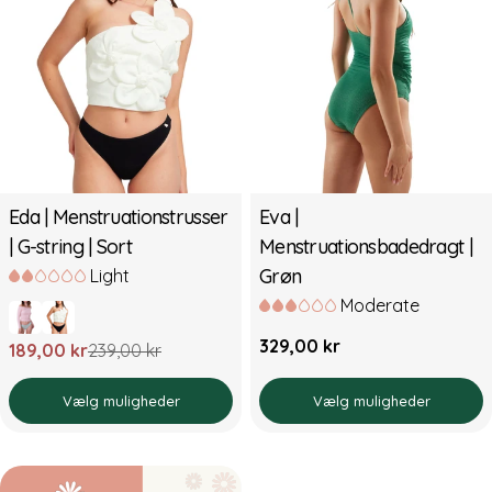
Eda | Menstruationstrusser
Eva |
| G-string | Sort
Menstruationsbadedragt |
Grøn
Light
Moderate
Normal
329,00 kr
189,00 kr
239,00 kr
Udsalgspris
Normal
pris
pris
Vælg muligheder
Vælg muligheder