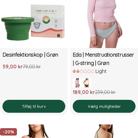
Desinfektionskop | Grøn
Eda | Menstruationstrusser
| G-string | Grøn
59,00 kr
79,00 kr
Udsalgspris
Normal
Light
pris
189,00 kr
239,00 kr
Udsalgspris
Normal
pris
Tilføj til kurv
Vælg muligheder
-20%