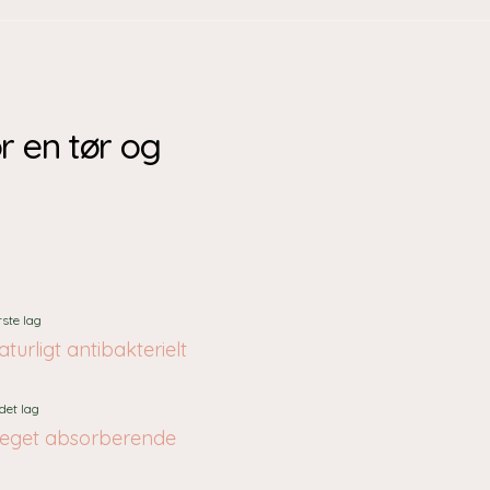
or en tør og
rste lag
turligt antibakterielt
det lag
eget absorberende