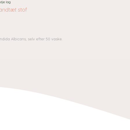
dje lag
andtæt stof
dida Albicans, selv efter 50 vaske.