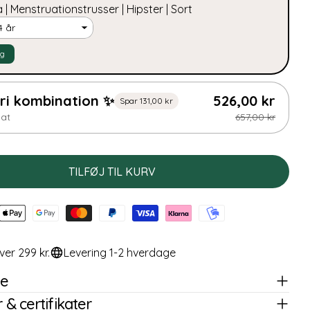
 | Menstruationstrusser | Hipster | Sort
lg
ri kombination ✨
526,00 kr
Spar 131,00 kr
at
657,00 kr
TILFØJ TIL KURV
ver 299 kr.
Levering 1-2 hverdage
se
 & certifikater