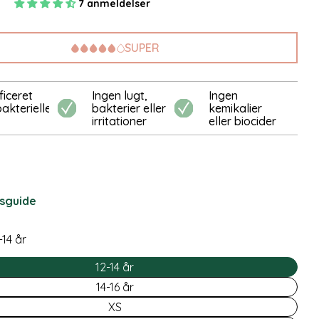
r
7 anmeldelser
SUPER
odal
ficeret
Ingen lugt,
Ingen
bakterielle
bakterier eller
kemikalier
irritationer
eller biocider
esguide
-14 år
12-14 år
14-16 år
XS