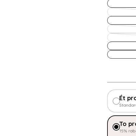
Ét pr
Standar
To pr
15% rab