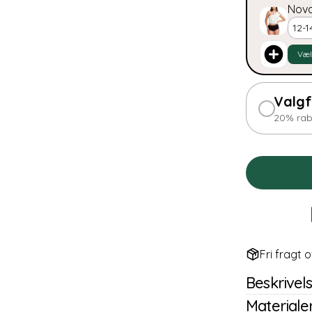
Nova
Væ
Valgf
20% rab
Fri fragt o
Beskrivel
Materialer