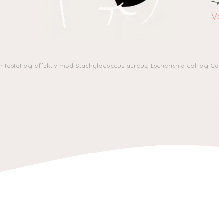
Tre
V
r testet og effektiv mod Staphylococcus aureus, Escherichia coli og Can