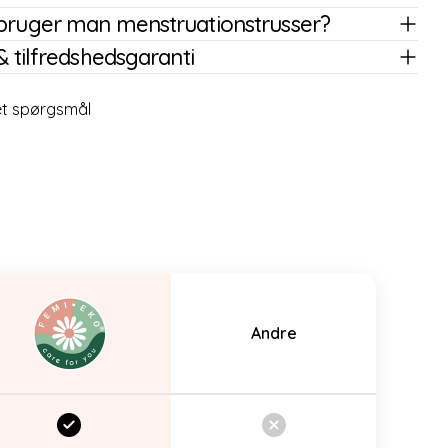
bruger man menstruationstrusser?
& tilfredshedsgaranti
 et spørgsmål
Andre