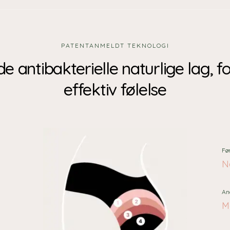
PATENTANMELDT TEKNOLOGI
de antibakterielle naturlige lag, f
effektiv følelse
Fø
Na
An
M