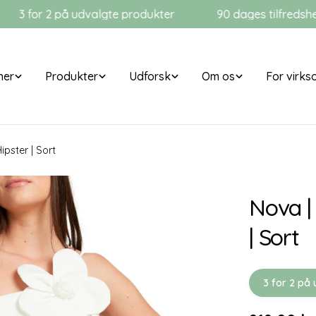
 2 på udvalgte produkter
90 dages tilfredshedsgaran
ner
Produkter
Udforsk
Om os
For virk
ipster | Sort
Nova |
| Sort
3 for 2 på