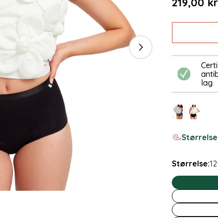
Normal
219,00 k
pris
Åbn medie 1 i m
Certi
anti
lag
Størrels
Størrelse:
12